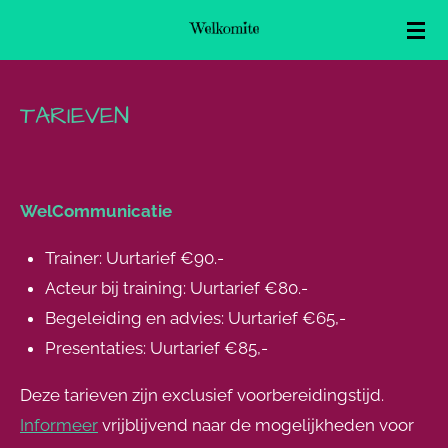
Ga
direct
naar
TARIEVEN
de
hoofdinhoud
WelCommunicatie
Trainer: Uurtarief €90.-
Acteur bij training: Uurtarief €80.-
Begeleiding en advies: Uurtarief €65,-
Presentaties: Uurtarief €85,-
Deze tarieven zijn exclusief voorbereidingstijd.
Informeer
vrijblijvend naar de mogelijkheden voor