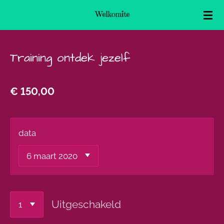
Ga
direct
naar
Training ontdek jezelf
de
hoofdinhoud
€ 150,00
data
Uitgeschakeld